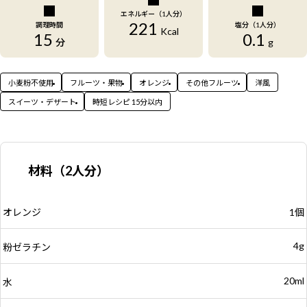
エネルギー（1人分）
221
調理時間
塩分（1人分）
Kcal
15
0.1
分
g
小麦粉不使用
フルーツ・果物
オレンジ
その他フルーツ
洋風
スイーツ・デザート
時短レシピ 15分以内
材料（2人分）
オレンジ
1個
4g
粉ゼラチン
20ml
水