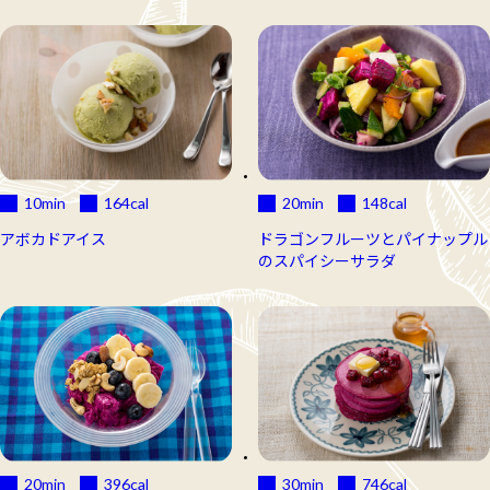
10min
164
cal
20min
148
cal
アボカドアイス
ドラゴンフルーツとパイナップル
のスパイシーサラダ
20min
396
cal
30min
746
cal