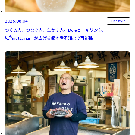
2026.08.04
Lifestyle
つくる人、つなぐ人、生かす人。Doleと「キリン 氷
®
結⁠⁠
mottainai」が広げる熊本産不知火の可能性