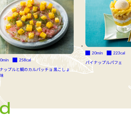
20min
223
cal
0min
258
cal
パイナップルパフェ
ナップルと鯛のカルパッチョ 黒こしょ
味