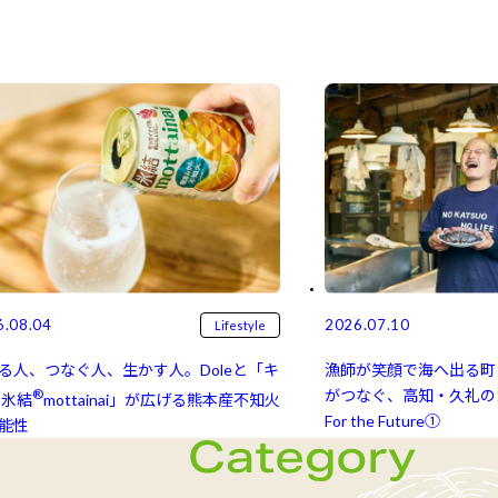
6.08.04
2026.07.10
Lifestyle
る人、つなぐ人、生かす人。Doleと「キ
漁師が笑顔で海へ出る町
®
がつなぐ、高知・久礼のカ
氷結⁠⁠
mottainai」が広げる熊本産不知火
For the Future①
能性