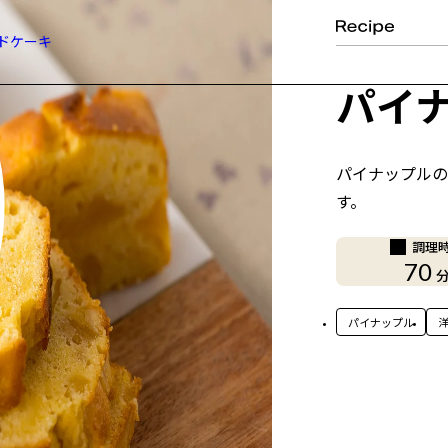
ドケーキ
パイ
パイナップルの
す。
調理
70
パイナップル