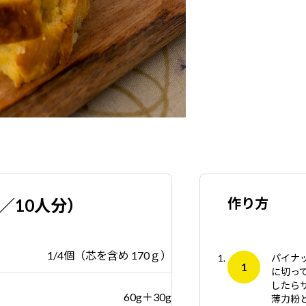
作り方
m／10人分）
1/4個（芯を含め 170ｇ）
パイナッ
に切っ
したら
60g＋30g
薄力粉