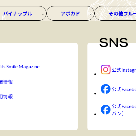
パイナップル
アボカド
その他フル
its Smile Magazine
公式Instag
業情報
公式Faceb
用情報
公式Face
バン）