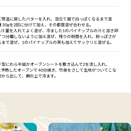
に常温に戻したバターを入れ、泡立て器で白っぽくなるまで混
糖 30gを2回に分けて加え、その都度混ぜ合わせる。
1/3 量を入れてよく混ぜ、冷ました1のパイナップルの汁と溶き卵
ずつ分離しないように加え混ぜ、残りの粉類を入れ、粉っぽさが
るまで混ぜ、1のパイナップルの実も加えてサックリと混ぜる。
ド型にわら半紙かオーブンシートを敷き込んで2を流し入れ、
Cに予熱したオーブンで 40分焼き、竹串をさして生地がついてこな
型から出して、網の上で冷ます。