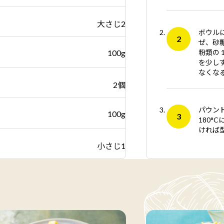
大さじ2
ボウル
ぜ、砂
100g
粉類の 
を少し
なくな
2個
パウン
100g
180°
ければ
小さじ1