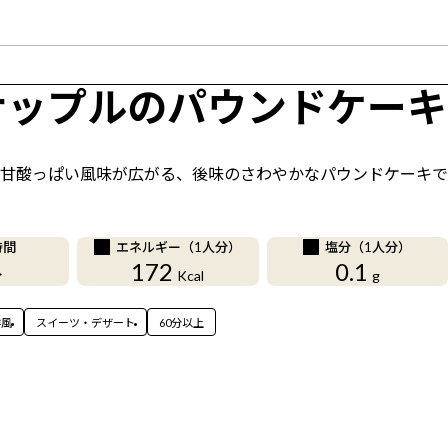
ナップルのパウンドケーキ
甘酸っぱい風味が広がる、後味のさわやかなパウンドケーキで
時間
エネルギー（1人分）
塩分（1人分）
172
0.1
分
Kcal
g
洋風
スイーツ・デザート
60分以上