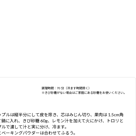
調理時間：70 分（冷ます時間除く）
※きび砂糖がない場合はご家庭にある砂糖をお使いください。
プルは縦半分にして皮を除き、芯はみじん切り、果肉は 1.5cm角
て鍋に入れ、きび砂糖 60g、レモン汁を加えて火にかけ、トロリと
ザルで濾して汁と実に分け、冷ます。
とベーキングパウダーは合わせてふるう。