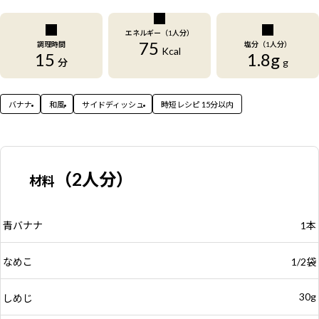
エネルギー（1人分）
75
調理時間
塩分（1人分）
Kcal
15
1.8g
分
g
バナナ
和風
サイドディッシュ
時短レシピ 15分以内
（2人分）
材料
青バナナ
1本
なめこ
1/2袋
30g
しめじ