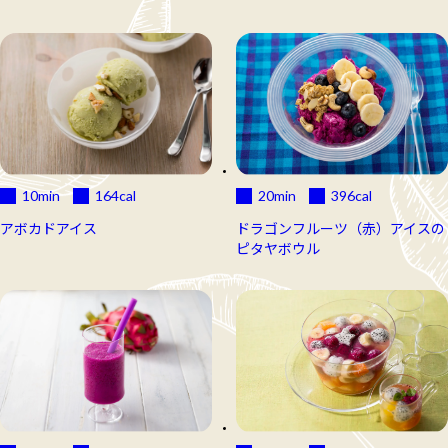
10min
164
cal
20min
396
cal
アボカドアイス
ドラゴンフルーツ（赤）アイスの
ピタヤボウル