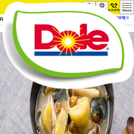
採用情報
Search
Global
HOME
レシピ
青バナナの腸活味噌汁