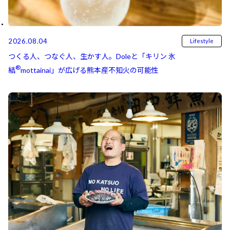
2026.08.04
Lifestyle
つくる人、つなぐ人、生かす人。Doleと「キリン 氷
®
結⁠⁠
mottainai」が広げる熊本産不知火の可能性