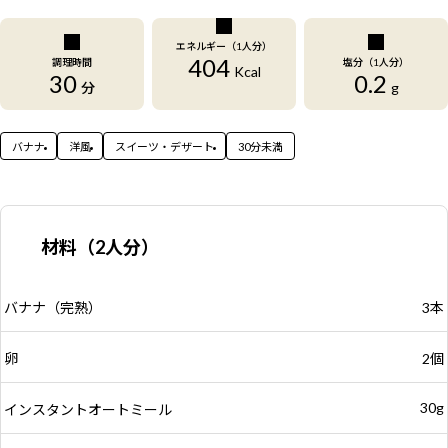
エネルギー（1人分）
404
調理時間
塩分（1人分）
Kcal
30
0.2
分
g
バナナ
洋風
スイーツ・デザート
30分未満
材料（2人分）
バナナ（完熟）
3本
卵
2個
30g
インスタントオートミール