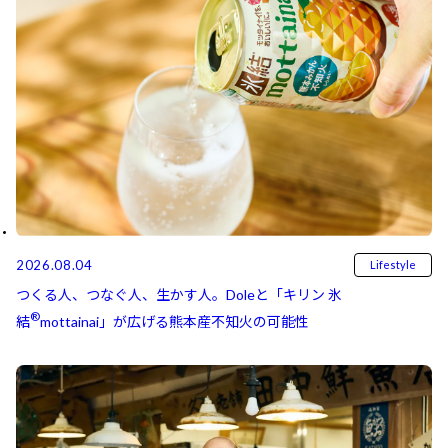
2026.08.04
Lifestyle
つくる人、つなぐ人、生かす人。Doleと「キリン 氷
®
結⁠⁠
mottainai」が広げる熊本産不知火の可能性