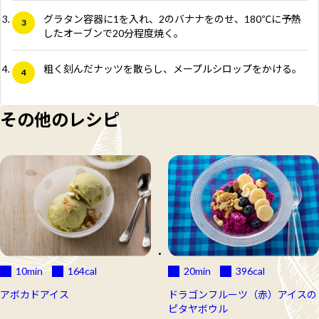
グラタン容器に1を入れ、2のバナナをのせ、180℃に予熱
したオーブンで20分程度焼く。
粗く刻んだナッツを散らし、メープルシロップをかける。
その他のレシピ
10min
164
cal
20min
396
cal
アボカドアイス
ドラゴンフルーツ（赤）アイスの
ピタヤボウル