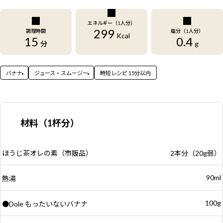
エネルギー（1人分）
299
調理時間
塩分（1人分）
Kcal
15
0.4
分
g
バナナ
ジュース・スムージー
時短レシピ 15分以内
材料（1杯分）
ほうじ茶オレの素（市販品）
2本分（20g弱）
90ml
熱湯
100g
●Dole もったいないバナナ