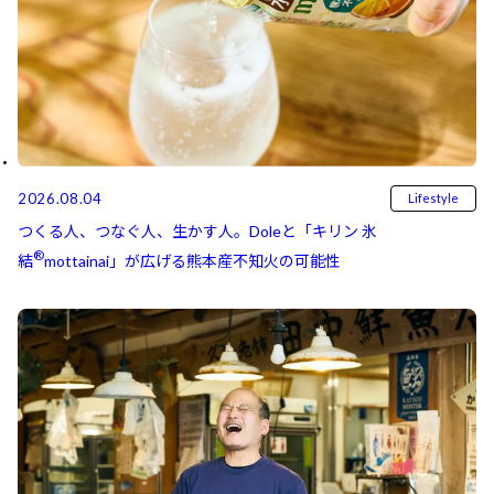
2026.08.04
Lifestyle
つくる人、つなぐ人、生かす人。Doleと「キリン 氷
®
結⁠⁠
mottainai」が広げる熊本産不知火の可能性