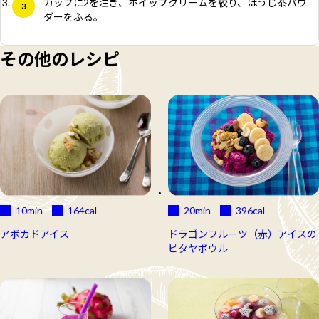
カップに2を注ぎ、ホイップクリームを絞り、ほうじ茶パウ
ダーをふる。
その他のレシピ
10min
164
cal
20min
396
cal
アボカドアイス
ドラゴンフルーツ（赤）アイスの
ピタヤボウル