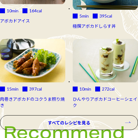
10min
164
cal
5min
395
cal
アボカドアイス
極撰アボカドしらす丼
15min
397
cal
10min
272
cal
肉巻きアボカドのコクうま照り焼
ひんやりアボカドコーヒーシェイ
き
ク
すべてのレシピを見る