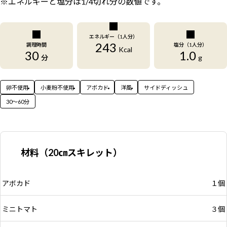
※エネルギーと塩分は1/4切れ分の数値です。
エネルギー（1人分）
243
調理時間
塩分（1人分）
Kcal
30
1.0
分
g
卵不使用
小麦粉不使用
アボカド
洋風
サイドディッシュ
30〜60分
材料（20㎝スキレット）
アボカド
１個
ミニトマト
３個