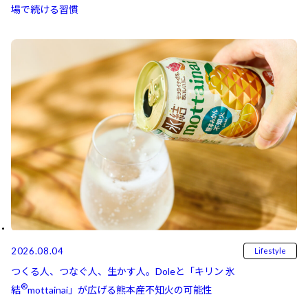
場で続ける習慣
2026.08.04
Lifestyle
つくる人、つなぐ人、生かす人。Doleと「キリン 氷
®
結⁠⁠
mottainai」が広げる熊本産不知火の可能性