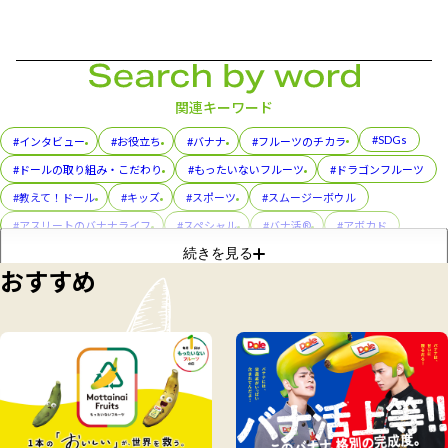
関連キーワード
#SDGs
#インタビュー
#お役立ち
#バナナ
#フルーツのチカラ
#ドールの取り組み・こだわり
#もったいないフルーツ
#ドラゴンフルーツ
#教えて！ドール
#キッズ
#スポーツ
#スムージーボウル
#アスリートのバナナライフ
#スペシャル
#バナ活®
#アボカド
続きを見る
#レシピ
#パイナップル
#フルーツカップ
#プル活®
おすすめ
#コラボレーション
#美容
#スぺシャル
#フルーツパック
#朝メシ前の3分ゆるトレ
#おやこでつくろう！スマイルおやつ
#ディッパーズ
#缶詰
#親子（おやこ）でまなぶ！バナナのフシギ
#イベント
#トリビア