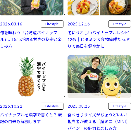
2026.03.16
2025.12.16
Lifestyle
Lifestyle
旬を味わう「台湾産パイナップ
冬にうれしいパイナップルレシピ
ル」。Doleが語る甘さの秘密と楽
12選｜ビタミン＆食物繊維たっぷ
しみ方
りで毎日を健やかに
2025.10.22
2025.08.25
Lifestyle
Lifestyle
パイナップルを漢字で書くと？ 表
食べきりサイズがちょうどいい！
記の由来も解説します
担当者が教える「超ミニ（MINI）
パイン」の魅力と楽しみ方