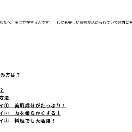
なたへ。実は存在するんです！ しかも美しい意味が込められていて意外に
読み方は？
？
方法
イ①｜美肌成分がたっぷり！
イ②｜肉を柔らかくする！
イ③｜料理でも大活躍！