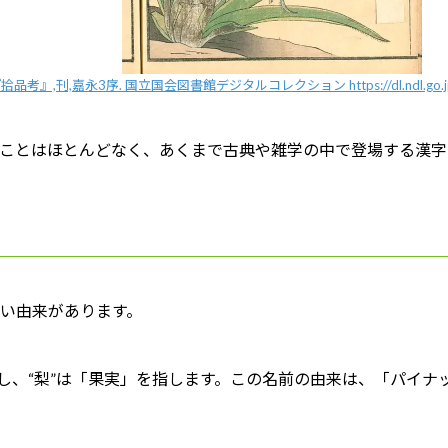
考』,刊,嘉永3序. 国立国会図書館デジタルコレクション https://dl.ndl.go.jp/
ことはほとんどなく、あくまで古典や雑学の中で登場する漢字
い由来があります。
味し、“梨”は「果実」を指します。この名前の由来は、「パイ